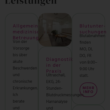
Leistungen
Allgemein­
Blutunter­
medizinische
suchungen
Blutabnahmen
Betreuung
Von der
finden
Vorsorge
MO, DI,
bis über
DO, FR
Diagnostik
akute
von 8:00–
in der
Beschwerden
9:00 Uhr
Praxis
und
Ultraschall,
statt.
chronische
EKG, 24-
Erkrankungen.
MEHR
Stunden-
INFO
Ich
Blutdruckmessungen,
berate
Harnanalyse
und
und