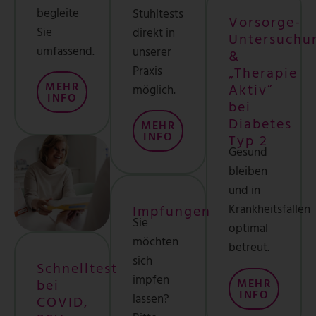
begleite
Stuhltests
Vorsorge-
Sie
direkt in
Untersuchu
umfassend.
unserer
&
Praxis
„Therapie
MEHR
Aktiv”
möglich.
INFO
bei
Diabetes
MEHR
INFO
Typ 2
Gesund
bleiben
und in
Krankheitsfällen
Impfungen
Sie
optimal
möchten
betreut.
sich
Schnelltest
impfen
MEHR
bei
INFO
lassen?
COVID,