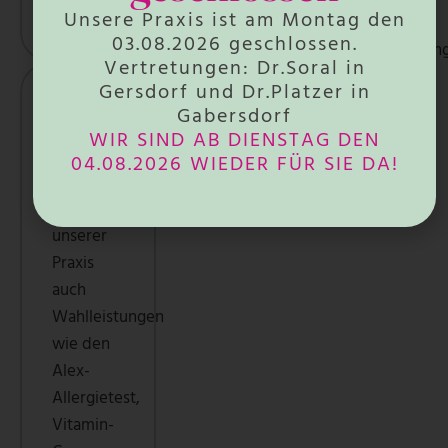
INFO
Unsere Praxis ist am Montag den
telefonische
03.08.2026 geschlossen.
Rezeptbestellun
Vertretungen: Dr.Soral in
bei uns
Gersdorf und Dr.Platzer in
möglich.
Wahl­
Gabersdorf
leistungen
WIR SIND AB DIENSTAG DEN
Wir
MEHR
04.08.2026 WIEDER FÜR SIE DA!
INFO
bieten
Ihnen in
unserer
Praxis
auch
Wahlleistungen
wie den
Alex-
Allergietest,
Vitamin-