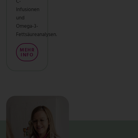
C-
Infusionen
und
Omega-3-
Fettsäureanalysen.
MEHR
INFO