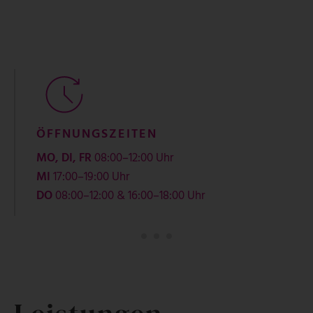
ADRESSE
Dr. Irmgard Puntigam
Ärztin für Allgemeinmedizin
Hauptstraße 30, 8461 Ehrenhausen
1
2
3